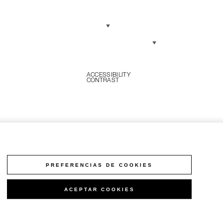
A DE
Idioma
S
Moneda
ES
Y
ES
ACCESSIBILITY
CONTRAST
E
ONES
E
D
E
DAD
 TERMS
PREFERENCIAS DE COOKIES
TIONS
RE COOKIES
ACEPTAR COOKIES
CIAS DE