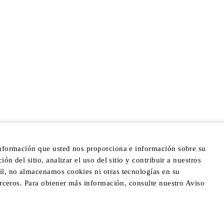
DESCUBRIR
POPULAR
ACERC
HOTELES Y
MI CUENTA
PREGUNTA
COMPLEJOS
FRECUENT
ATENCIÓN AL CLIENTE
TURÍSTICOS
TÉRMINOS 
PROGRAMA DE
RETIROS PRIVADOS
CONDICION
COMERCIO
RESIDENCIAS
POLÍTICA D
CONSERJE A
DEVOLUCI
COMIDA
DOMICILIO
POLÍTICA D
JET PRIVADO
CHAT EN VIVO
PRIVACIDA
YATES
POLÍTICA D
ACCESIBILI
información que usted nos proporciona e información sobre su
ón del sitio, analizar el uso del sitio y contribuir a nuestros
PROMOTION
il, no almacenamos cookies ni otras tecnologías en su
AND CONDI
terceros. Para obtener más información, consulte nuestro Aviso
AVISO SOB
PREFEREN
COOKIES