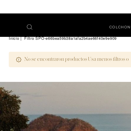
COLCHON
OPEN
SEARCH
Inicio
|
Filtro SPO-e66bea59b38a1afa2b4ae66f40e9e909
MENU
No se encontraron productos Usa menos filtros o