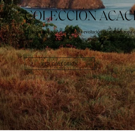
COLECCIÓN ACAC
El juego de lino Acacia es una evolución de nuestra ropa
atemporal. Tejido 100 % lino, su tejido naturalmente trans
suaviza con cada descanso.
VER COLECCIÓN