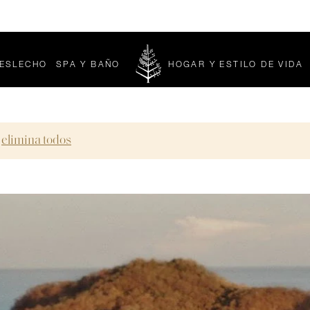
Enjoy complimentary pillows with any mattress purchase*
ES
LECHO
▾
SPA Y BAÑO
▾
HOGAR Y ESTILO DE VIDA
▾
LECHO
SPA
SUBMENU
Y
BAÑO
SUBMENU
elimina todos