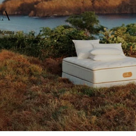
IA
 de cama
pirable se